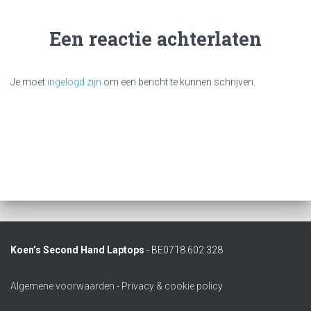
Een reactie achterlaten
Je moet
ingelogd zijn
om een bericht te kunnen schrijven.
Koen’s Second Hand Laptops
- BE0718.602.328
Algemene voorwaarden
-
Privacy & cookie policy