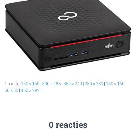
E
N
Grootte:
150 × 150
|
300 × 188
|
360 × 240
|
230 × 230
|
160 × 160
|
50 × 50
|
450 × 282
0 reacties