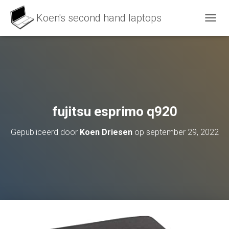
N
A
V
I
G
A
T
I
E
fujitsu esprimo q920
A
A
Gepubliceerd door
Koen Driesen
op
september 29, 2022
N
-
/
U
I
T
Z
E
T
T