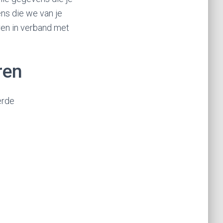
ens die we van je
en in verband met
ren
erde