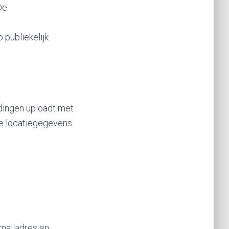
De
 publiekelijk
ldingen uploadt met
le locatiegegevens
-mailadres en