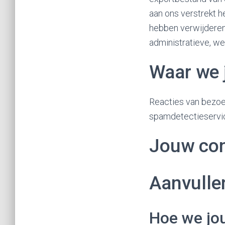
aan ons verstrekt h
hebben verwijderen
administratieve, we
Waar we 
Reacties van bezoe
spamdetectieservi
Jouw con
Aanvulle
Hoe we jo