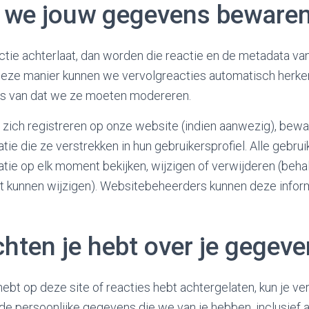
 we jouw gegevens beware
tie achterlaat, dan worden die reactie en de metadata van
 deze manier kunnen we vervolgreacties automatisch herk
ts van dat we ze moeten modereren.
e zich registreren op onze website (indien aanwezig), bew
tie die ze verstrekken in hun gebruikersprofiel. Alle gebru
atie op elk moment bekijken, wijzigen of verwijderen (beha
t kunnen wijzigen). Websitebeheerders kunnen deze inform
hten je hebt over je gegev
hebt op deze site of reacties hebt achtergelaten, kun je 
e persoonlijke gegevens die we van je hebben, inclusief a