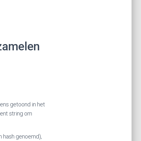
rzamelen
ens getoond in het
ent string om
en hash genoemd),