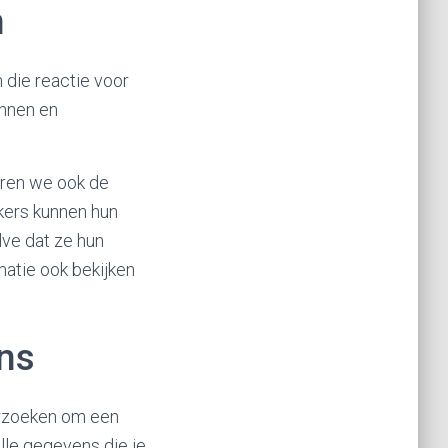
n
 die reactie voor
ennen en
aren we ook de
ikers kunnen hun
lve dat ze hun
atie ook bekijken
ens
verzoeken om een
lle gegevens die je