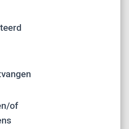
teerd
ntvangen
en/of
ens