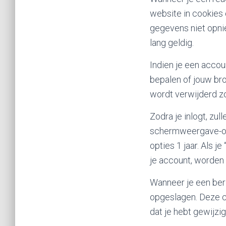
website in cookies
gegevens niet opnie
lang geldig.
Indien je een accoun
bepalen of jouw br
wordt verwijderd zo
Zodra je inlogt, zu
schermweergave-opt
opties 1 jaar. Als j
je account, worden 
Wanneer je een beri
opgeslagen. Deze co
dat je hebt gewijzi