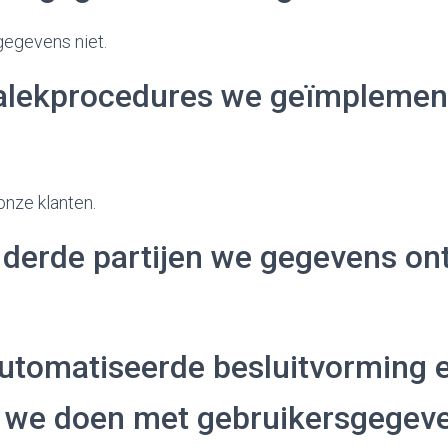
gegevens niet.
alekprocedures we geïmplemen
onze klanten.
 derde partijen we gegevens o
utomatiseerde besluitvorming 
ng we doen met gebruikersgegev