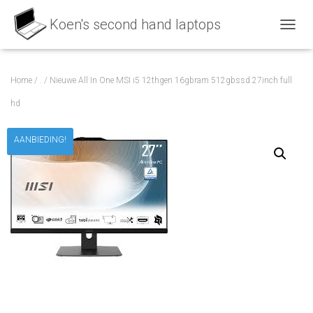
NAVIG
Home
/
.
/ Nieuwe All In One MSI i5 12thgen 16gbram 512gbssd 27inch full
hd
AANBIEDING!