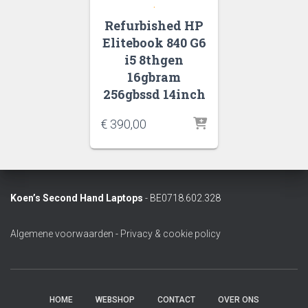
.
Refurbished HP
Elitebook 840 G6
i5 8thgen
16gbram
256gbssd 14inch
€
390,00
Koen’s Second Hand Laptops
- BE0718.602.328
Algemene voorwaarden
-
Privacy & cookie policy
HOME
WEBSHOP
CONTACT
OVER ONS