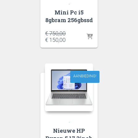
.
Mini Pc i5
8gbram 256gbssd
Oorspronkelijke
€
750,00
prijs
Huidige
€
150,00
was:
prijs
€ 750,00.
is:
€ 150,00.
AANBIEDING!
.
Nieuwe HP