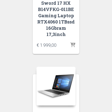
Sword 17 HX
B14VFKG-011BE
Gaming Laptop
RTX4060 1TBssd
16Gbram
17,3inch
€
1.999,00