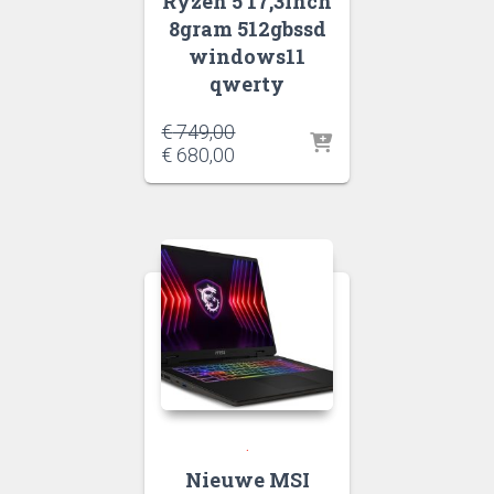
Ryzen 5 17,3inch
8gram 512gbssd
windows11
qwerty
Oorspronkelijke
€
749,00
prijs
Huidige
€
680,00
was:
prijs
€ 749,00.
is:
€ 680,00.
.
Nieuwe MSI