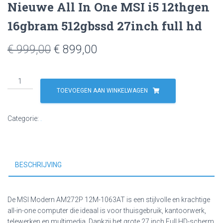
Nieuwe All In One MSI i5 12thgen
16gbram 512gbssd 27inch full hd
Oorspronkelijke
Huidige
€
999,00
€
899,00
prijs
prijs
Nieuwe
was:
is:
All
TOEVOEGEN AAN WINKELWAGEN
In
€ 999,00.
€ 899,00.
One
Categorie:
.
MSI
i5
12thgen
16gbram
BESCHRIJVING
512gbssd
27inch
full
hd
De
MSI Modern AM272P 12M-1063AT
is een stijlvolle en krachtige
aantal
all-in-one computer die ideaal is voor thuisgebruik, kantoorwerk,
telewerken en multimedia. Dankzij het grote 27 inch Full HD-scherm,