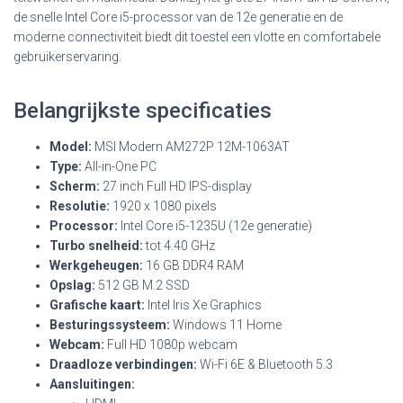
de snelle Intel Core i5-processor van de 12e generatie en de
moderne connectiviteit biedt dit toestel een vlotte en comfortabele
gebruikerservaring.
Belangrijkste specificaties
Model:
MSI Modern AM272P 12M-1063AT
Type:
All-in-One PC
Scherm:
27 inch Full HD IPS-display
Resolutie:
1920 x 1080 pixels
Processor:
Intel Core i5-1235U (12e generatie)
Turbo snelheid:
tot 4.40 GHz
Werkgeheugen:
16 GB DDR4 RAM
Opslag:
512 GB M.2 SSD
Grafische kaart:
Intel Iris Xe Graphics
Besturingssysteem:
Windows 11 Home
Webcam:
Full HD 1080p webcam
Draadloze verbindingen:
Wi-Fi 6E & Bluetooth 5.3
Aansluitingen: