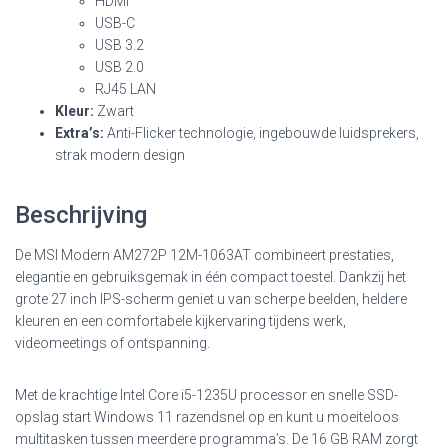
HDMI
USB-C
USB 3.2
USB 2.0
RJ45 LAN
Kleur:
Zwart
Extra’s:
Anti-Flicker technologie, ingebouwde luidsprekers,
strak modern design
Beschrijving
De
MSI Modern AM272P 12M-1063AT
combineert prestaties,
elegantie en gebruiksgemak in één compact toestel. Dankzij het
grote 27 inch IPS-scherm geniet u van scherpe beelden, heldere
kleuren en een comfortabele kijkervaring tijdens werk,
videomeetings of ontspanning.
Met de krachtige Intel Core i5-1235U processor en snelle SSD-
opslag start Windows 11 razendsnel op en kunt u moeiteloos
multitasken tussen meerdere programma’s. De 16 GB RAM zorgt