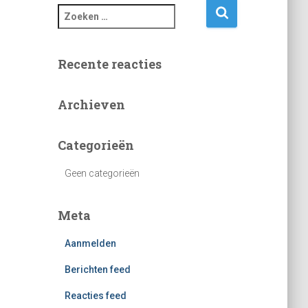
Z
o
e
k
Recente reacties
e
n
n
Archieven
a
a
Categorieën
r
:
Geen categorieën
Meta
Aanmelden
Berichten feed
Reacties feed